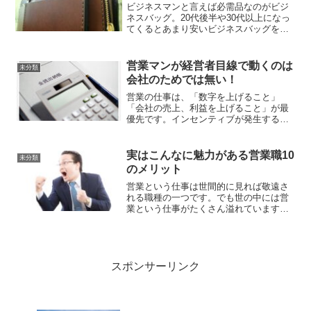
ビジネスマンと言えば必需品なのがビジ
ネスバッグ。20代後半や30代以上になっ
てくるとあまり安いビジネスバッグを使
うのはちょっと...という方も多いのでは
ないでしょうか？今回は男性向けのビジ
ネスバッグherz（ヘルツ）の2WAYビジネ
営業マンが経営者目線で動くのは
未分類
スバッグ...
会社のためでは無い！
営業の仕事は、「数字を上げること」
「会社の売上、利益を上げること」が最
優先です。インセンティブが発生する会
社であればなおさらです。「会社の売
上、利益を上げるため！」というと聞こ
えはいいですが、なんだか会社のために
実はこんなに魅力がある営業職10
未分類
働く感が強くなってあまりモチ...
のメリット
営業という仕事は世間的に見れば敬遠さ
れる職種の一つです。でも世の中には営
業という仕事がたくさん溢れています
し、営業という仕事に携わっている方は
たくさんいます。それだけ多くの企業か
ら必要とされている仕事ですし、営業を
極めてしまえばいろんなこと...
スポンサーリンク