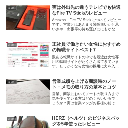
実は外出先の違うテレビでも快適
未分類
なFire TV Stickのレビュー
Amazon Fire TV Stickについてレビュー
です。営業とはあんまり関係無いかと思
いきや、出張等の持ち運びににもかなり
おすすめなのでご紹介しておきます。購
入したのが2016年なので、購入時はいま
いちどんなことが出来て、何が便利な
正社員で働きたい女性におすすめ
未分類
の...
の転職サイトベスト7
数ある転職サイトの中でも最近は女性専
用の転職サイトがたくさん出てきていま
す。せっかくなら女性の採用に力を入れ
ている企業に就職したほうが入社後も安
心できるはずです。今回は女性が転職す
るならぜひ登録しておきたい転職サイト4
営業成績を上げる商談時のノー
未分類
サイトと、転職エージェ...
ト・メモの取り方の基本とコツ
営業、商談においてノートの取り方まで
気を使っている方はどのくらいいるでし
ょうか？実は営業マンがお客様の前でメ
モを取る場合、単純に備忘録にしてしま
うのはあまりにもったいないのです。ノ
ート術、メモ術を上げると驚くほどお客
HERZ（ヘルツ）のビジネスバッ
未分類
様に伝わる度合いが変わり...
グを5年使ったレビュー